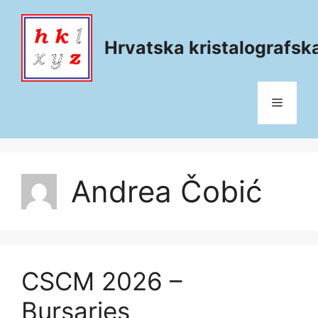
Skip
to
content
Hrvatska kristalografsk
Menu
Andrea Čobić
CSCM 2026 –
Bursaries